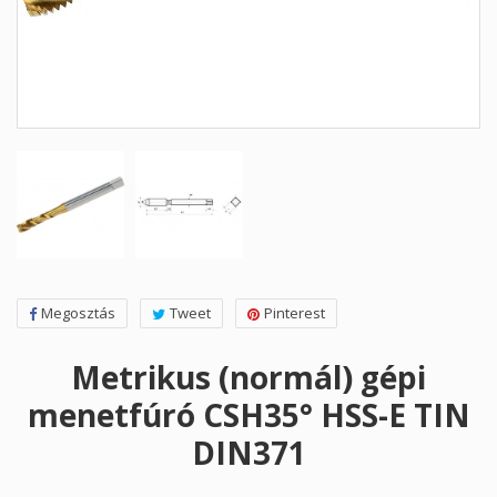
Megosztás
Tweet
Pinterest
Metrikus (normál) gépi
menetfúró CSH35° HSS-E TIN
DIN371