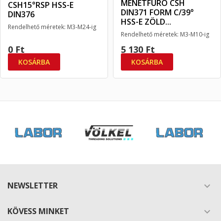
MENETFÚRÓ CSH
CSH15°RSP HSS-E
DIN371 FORM C/39°
DIN376
HSS-E ZÖLD...
Rendelhető méretek: M3-M24-ig
Rendelhető méretek: M3-M10-ig
FORM C DIN376 ISO2/6H
DIN371 Form C/39° ISO2/6H
0 Ft
5 130 Ft
KOSÁRBA
KOSÁRBA
NEWSLETTER

KÖVESS MINKET
