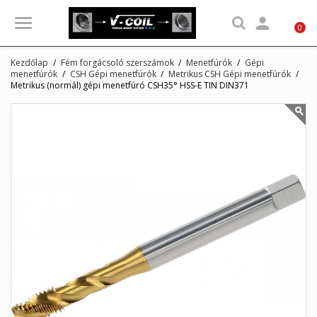

0
Kezdőlap
Fém forgácsoló szerszámok
Menetfúrók
Gépi
menetfúrók
CSH Gépi menetfúrók
Metrikus CSH Gépi menetfúrók
Metrikus (normál) gépi menetfúró CSH35° HSS-E TIN DIN371