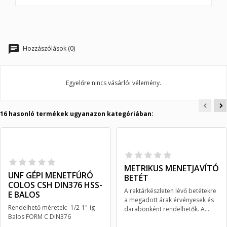
Hozzászólások (0)
Egyelőre nincs vásárlói vélemény.
16 hasonló termékek ugyanazon kategóriában:
METRIKUS MENETJAVÍTÓ
UNF GÉPI MENETFÚRÓ
BETÉT
COLOS CSH DIN376 HSS-
A raktárkészleten lévő betétekre
E BALOS
a megadott árak érvényesek és
Rendelhető méretek: 1/2-1"-ig
darabonként rendelhetők. A...
Balos FORM C DIN376