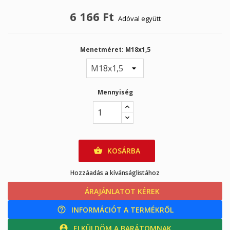
6 166 Ft
Adóval együtt
Menetméret: M18x1,5
Mennyiség
KOSÁRBA

Hozzáadás a kívánságlistához
ÁRAJÁNLATOT KÉREK
calculator
INFORMÁCIÓT A TERMÉKRŐL
help_outline
ELKÜLDÖM A BARÁTOMNAK
account_circle