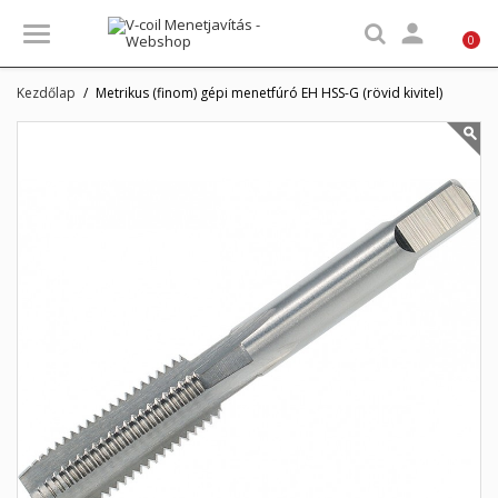

0
Kezdőlap
Metrikus (finom) gépi menetfúró EH HSS-G (rövid kivitel)