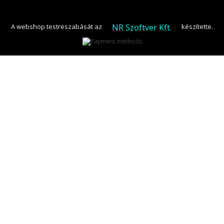
NR Szoftver Kft.
A webshop testreszabását az
készítette.