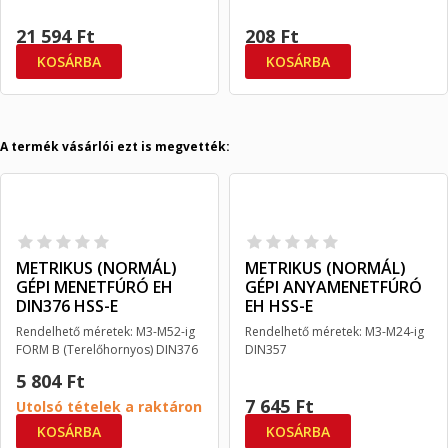
21 594 Ft
208 Ft
KOSÁRBA
KOSÁRBA
A termék vásárlói ezt is megvették:
METRIKUS (NORMÁL)
METRIKUS (NORMÁL)
GÉPI MENETFÚRÓ EH
GÉPI ANYAMENETFÚRÓ
DIN376 HSS-E
EH HSS-E
Rendelhető méretek: M3-M52-ig
Rendelhető méretek: M3-M24-ig
FORM B (Terelőhornyos) DIN376
DIN357
(átesőszárú)
5 804 Ft
7 645 Ft
Utolsó tételek a raktáron
KOSÁRBA
KOSÁRBA