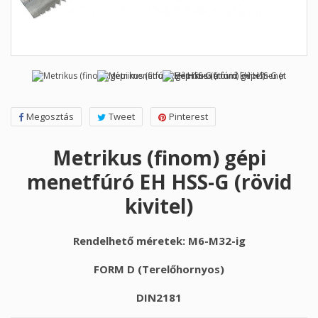
Megosztás
Tweet
Pinterest
Metrikus (finom) gépi
menetfúró EH HSS-G (rövid
kivitel)
Rendelhető méretek: M6-M32-ig
FORM D (Terelőhornyos)
DIN2181