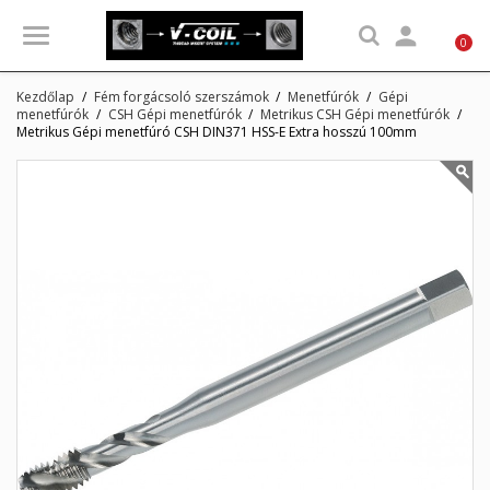

0
Kezdőlap
Fém forgácsoló szerszámok
Menetfúrók
Gépi
menetfúrók
CSH Gépi menetfúrók
Metrikus CSH Gépi menetfúrók
Metrikus Gépi menetfúró CSH DIN371 HSS-E Extra hosszú 100mm