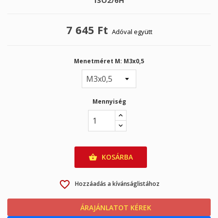
ISO2/6H
7 645 Ft
Adóval együtt
Menetméret M: M3x0,5
Mennyiség
KOSÁRBA

favorite_border
Hozzáadás a kívánságlistához
ÁRAJÁNLATOT KÉREK
calculator