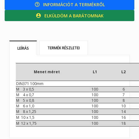
INFORMÁCIÓT A TERMÉKRŐL
help_outline
ELKÜLDÖM A BARÁTOMNAK
account_circle
TERMÉK RÉSZLETEI
LEÍRÁS
Menet méret
L1
L2
DIN371 100mm
M 3 x 0,5
100
6
M 4 x 0,7
100
7
M 5 x 0,8
100
8
M 6 x 1,0
100
10
M 8 x 1,25
100
14
M 10 x 1,5
100
16
M 12 x 1,75
100
18