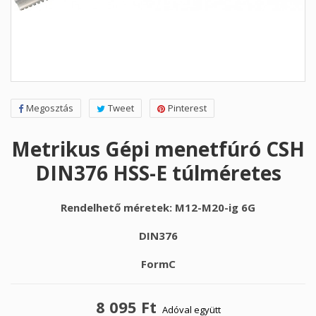
Megosztás
Tweet
Pinterest
Metrikus Gépi menetfúró CSH
DIN376 HSS-E túlméretes
Rendelhető méretek: M12-M20-ig 6G
DIN376
FormC
8 095 Ft
Adóval együtt