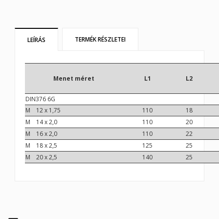
TERMÉK RÉSZLETEI
LEÍRÁS
Menet méret
L1
L2
DIN376 6G
M 12 x 1,75
110
18
M 14 x 2,0
110
20
M 16 x 2,0
110
22
M 18 x 2,5
125
25
M 20 x 2,5
140
25