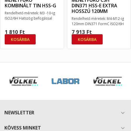
MENETFÚRÓ
MENETFÚRÓ CSH
KOMBINÁLT TIN HSS-G
DIN371 HSS-E EXTRA
HOSSZÚ 120MM
Rendelhető méretek: M3 -10-ig
ISO2/6H Hatszög befogással
Rendelhető méretek: M4-M12-ig
120mm DIN371 FormC ISO2/6H
1 810 Ft
7 913 Ft
KOSÁRBA
KOSÁRBA
NEWSLETTER

KÖVESS MINKET
