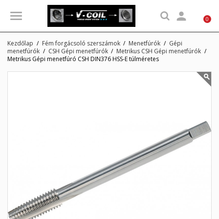

0
Kezdőlap
Fém forgácsoló szerszámok
Menetfúrók
Gépi
menetfúrók
CSH Gépi menetfúrók
Metrikus CSH Gépi menetfúrók
Metrikus Gépi menetfúró CSH DIN376 HSS-E túlméretes