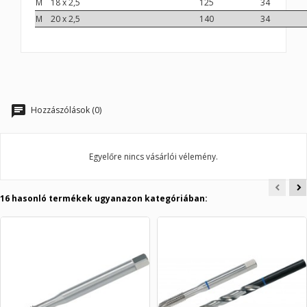
M 18 x 2,5
125
34
M 20 x 2,5
140
34
Hozzászólások (0)
Egyelőre nincs vásárlói vélemény.
16 hasonló termékek ugyanazon kategóriában: