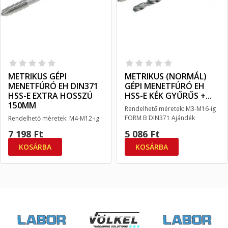
METRIKUS GÉPI
METRIKUS (NORMÁL)
MENETFÚRÓ EH DIN371
GÉPI MENETFÚRÓ EH
HSS-E EXTRA HOSSZÚ
HSS-E KÉK GYŰRŰS +...
150MM
Rendelhető méretek: M3-M16-ig
FORM B DIN371 Ajándék
Rendelhető méretek: M4-M12-ig
előfúróval.
150mm DIN371 FormB ISO2/6H
7 198 Ft
5 086 Ft
KOSÁRBA
KOSÁRBA