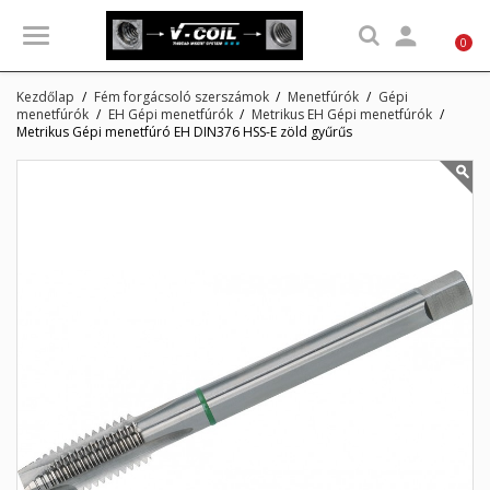

0
Kezdőlap
Fém forgácsoló szerszámok
Menetfúrók
Gépi
menetfúrók
EH Gépi menetfúrók
Metrikus EH Gépi menetfúrók
Metrikus Gépi menetfúró EH DIN376 HSS-E zöld gyűrűs