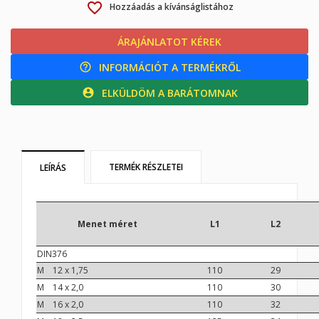
favorite_border
Hozzáadás a kívánságlistához
ÁRAJÁNLATOT KÉREK
calculator
INFORMÁCIÓT A TERMÉKRŐL
help_outline
ELKÜLDÖM A BARÁTOMNAK
account_circle
TERMÉK RÉSZLETEI
LEÍRÁS
Menet méret
L1
L2
DIN376
M 12 x 1,75
110
29
M 14 x 2,0
110
30
M 16 x 2,0
110
32