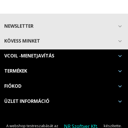
NEWSLETTER

KÖVESS MINKET

VCOIL -MENETJAVÍTÁS

Kívánságlista létrehozása
TERMÉKEK

Bejelentkezés
Kívánságlistáim
FIÓKOD

Kívánságlista neve
Be kell jelentkezned a termékek kívánságlistába történő menté
ÜZLET INFORMÁCIÓ

Új lista létrehozása
add_circle_outline
Mégsem
Beje
Mégsem
Kívánságlista lé
NR Szoftver Kft.
A webshop testreszabását az
készítette.