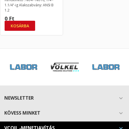
1.1/4"-ig Alakszabvány: ANSI B
1.2
0 Ft
KOSÁRBA
NEWSLETTER

KÖVESS MINKET

VCOIL -MENETJAVÍTÁS
