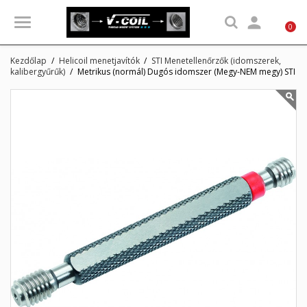

0
Kezdőlap
Helicoil menetjavítók
STI Menetellenőrzők (idomszerek,
kalibergyűrűk)
Metrikus (normál) Dugós idomszer (Megy-NEM megy) STI