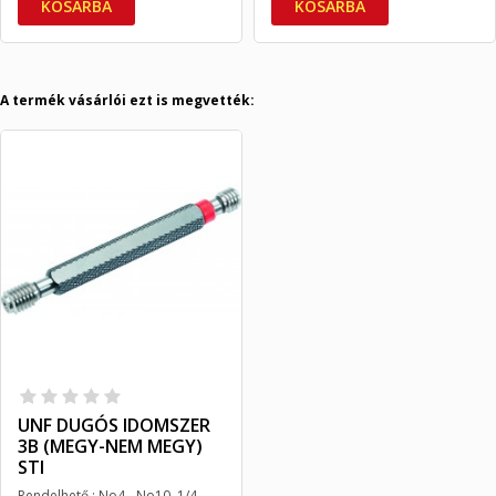
KOSÁRBA
KOSÁRBA
A termék vásárlói ezt is megvették:
UNF DUGÓS IDOMSZER
3B (MEGY-NEM MEGY)
STI
Rendelhető : No4 - No10, 1/4 -