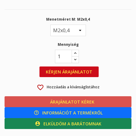
Menetméret M: M2x0,4
Mennyiség
KÉRJEN ÁRAJÁNLATOT
favorite_border
Hozzáadás a kívánságlistához
ÁRAJÁNLATOT KÉREK
calculator
INFORMÁCIÓT A TERMÉKRŐL
help_outline
ELKÜLDÖM A BARÁTOMNAK
account_circle