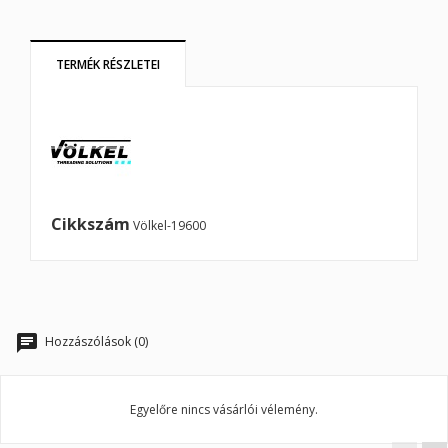
TERMÉK RÉSZLETEI
Cikkszám
Völkel-19600
×
×
Kívánságlista létrehozása
Bejelentkezés
×
Kívánságlistáim
Kívánságlista neve
Be kell jelentkezned a termékek kívánságlistába történő
Hozzászólások (0)
mentéséhez.
Új lista létrehozása
add_circle_outline
Egyelőre nincs vásárlói vélemény.
Mégsem
Bejelentkezés
Mégsem
Kívánságlista létrehozása