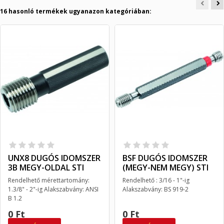
16 hasonló termékek ugyanazon kategóriában:
UNX8 DUGÓS IDOMSZER
BSF DUGÓS IDOMSZER
3B MEGY-OLDAL STI
(MEGY-NEM MEGY) STI
Rendelhető mérettartomány:
Rendelhető : 3/16 - 1"-ig
1.3/8" - 2"-ig Alakszabvány: ANSI
Alakszabvány: BS 919-2
B 1.2
0 Ft
0 Ft