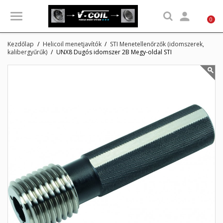

0
Kezdőlap
Helicoil menetjavítók
STI Menetellenőrzők (idomszerek,
kalibergyűrűk)
UNX8 Dugós idomszer 2B Megy-oldal STI