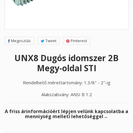
Megosztás
Tweet
Pinterest
UNX8 Dugós idomszer 2B
Megy-oldal STI
Rendelhető mérettartomány: 1.3/8" - 2"-ig
Alakszabvány: ANSI B 1.2
A friss árinformációért lépjen velünk kapcsolatba a
menniység melleti lehetőséggel→