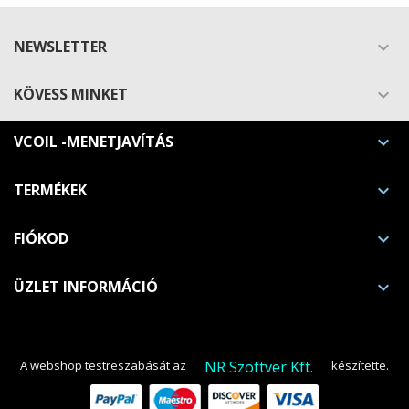
NEWSLETTER

KÖVESS MINKET

VCOIL -MENETJAVÍTÁS

TERMÉKEK

FIÓKOD

ÜZLET INFORMÁCIÓ

NR Szoftver Kft.
A webshop testreszabását az
készítette.