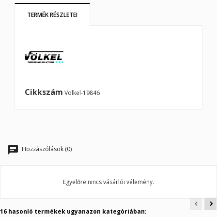
Új lista létrehozása
add_circle_outline
TERMÉK RÉSZLETEI
Mégsem
Bejelentkezés
Mégsem
Kívánságlista létrehozása
Cikkszám
Völkel-19846
Hozzászólások (0)
Egyelőre nincs vásárlói vélemény.
16 hasonló termékek ugyanazon kategóriában: