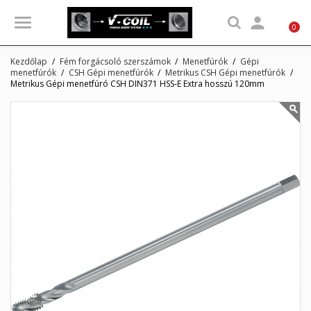

0
Kezdőlap
Fém forgácsoló szerszámok
Menetfúrók
Gépi
menetfúrók
CSH Gépi menetfúrók
Metrikus CSH Gépi menetfúrók
Metrikus Gépi menetfúró CSH DIN371 HSS-E Extra hosszú 120mm