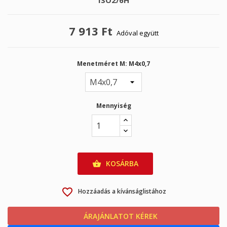
ISO2/6H
7 913 Ft
Adóval együtt
Menetméret M: M4x0,7
Mennyiség
KOSÁRBA

favorite_border
Hozzáadás a kívánságlistához
ÁRAJÁNLATOT KÉREK
calculator