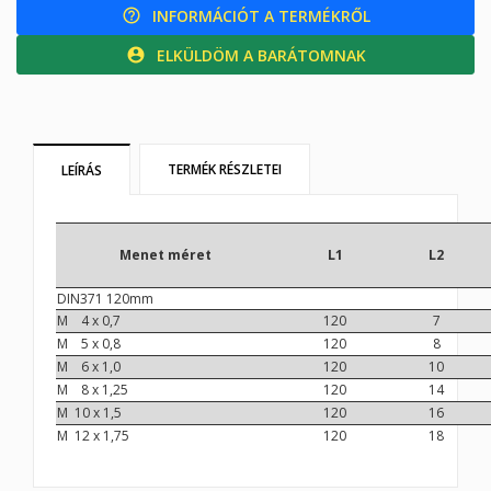
INFORMÁCIÓT A TERMÉKRŐL
help_outline
ELKÜLDÖM A BARÁTOMNAK
account_circle
TERMÉK RÉSZLETEI
LEÍRÁS
Menet méret
L1
L2
DIN371 120mm
M 4 x 0,7
120
7
M 5 x 0,8
120
8
M 6 x 1,0
120
10
M 8 x 1,25
120
14
M 10 x 1,5
120
16
M 12 x 1,75
120
18